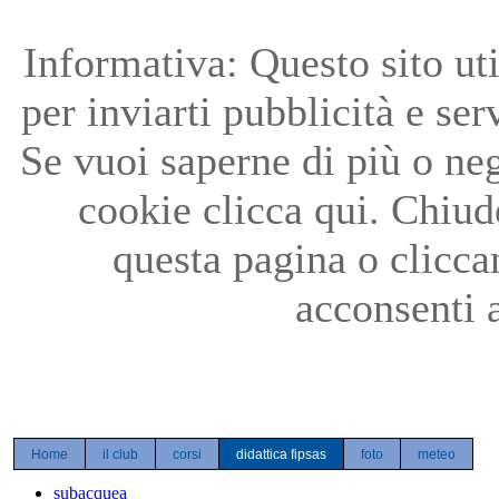
Precedente
Precedente
successivo
successivo
Informativa: Questo sito uti
per inviarti pubblicità e ser
Se vuoi saperne di più o neg
cookie clicca qui. Chiu
questa pagina o clicc
acconsenti a
Home
il club
corsi
didattica fipsas
foto
meteo
subacquea