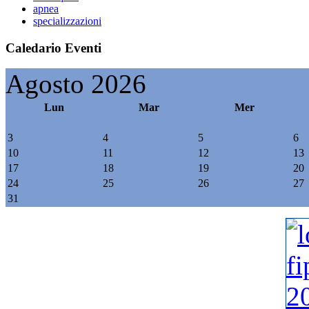
apnea
specializzazioni
Caledario Eventi
Agosto 2026
Lun
Mar
Mer
3
4
5
6
10
11
12
13
17
18
19
20
24
25
26
27
31