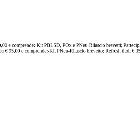
€ 200,00 e comprende:-Kit PBLSD, POx e PNeu-Rilascio brevetti; Parte
eu € 95,00 e comprende:-Kit PNeu-Rilascio brevetto; Refresh titoli € 3