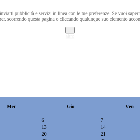
inviarti pubblicità e servizi in linea con le tue preferenze. Se vuoi saper
r, scorrendo questa pagina o cliccando qualunque suo elemento acconse
ok
altro
Mer
Gio
Ven
6
7
13
14
20
21