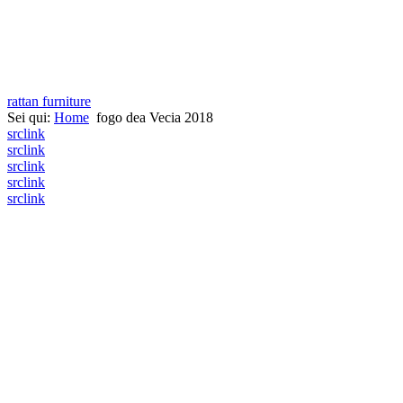
rattan furniture
Sei qui:
Home
fogo dea Vecia 2018
src
link
src
link
src
link
src
link
src
link