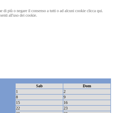
ne di più o negare il consenso a tutti o ad alcuni cookie clicca qui.
nti all'uso dei cookie.
Sab
Dom
1
2
8
9
15
16
22
23