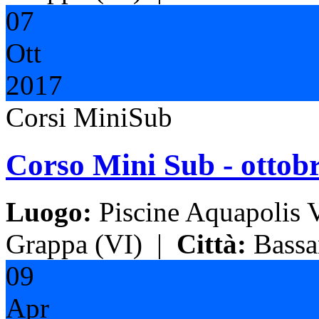
07
Ott
2017
Corsi MiniSub
Corso Mini Sub - ottob
Luogo:
Piscine Aquapolis 
Grappa (VI)
|
Città:
Bassan
09
Apr