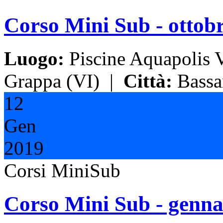
Corso Mini Sub - ottob
Luogo:
Piscine Aquapolis 
Grappa (VI)
|
Città:
Bassan
12
Gen
2019
Corsi MiniSub
Corso Mini Sub - genna