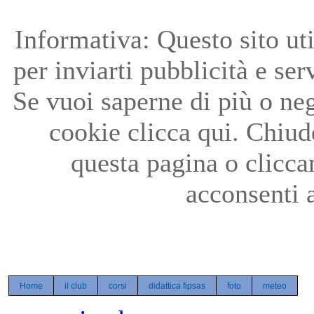
Precedente
Precedente
successivo
successivo
Informativa: Questo sito uti
per inviarti pubblicità e ser
Se vuoi saperne di più o neg
cookie clicca qui. Chiu
questa pagina o clicc
acconsenti a
Home
il club
corsi
didattica fipsas
foto
meteo