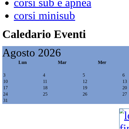
corsi sub e apnea
corsi minisub
Caledario Eventi
Agosto 2026
Lun
Mar
Mer
3
4
5
6
10
11
12
13
17
18
19
20
24
25
26
27
31