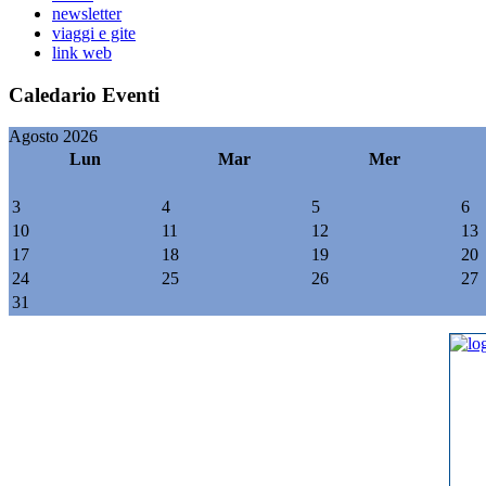
newsletter
viaggi e gite
link web
Caledario Eventi
Agosto 2026
Lun
Mar
Mer
3
4
5
6
10
11
12
13
17
18
19
20
24
25
26
27
31