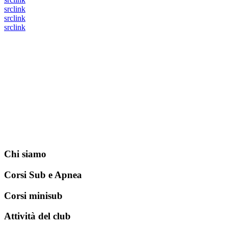
src
link
src
link
src
link
Chi siamo
Corsi Sub e Apnea
Corsi minisub
Attività del club