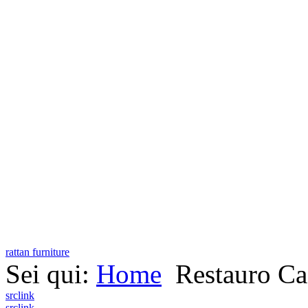
rattan furniture
Sei qui:
Home
Restauro Ca
src
link
src
link