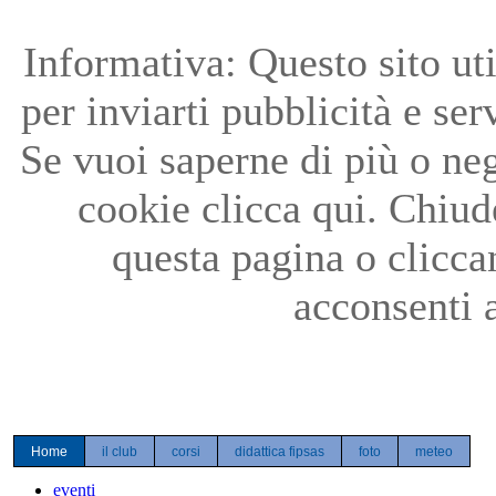
Precedente
Precedente
successivo
successivo
Informativa: Questo sito uti
per inviarti pubblicità e ser
Se vuoi saperne di più o neg
cookie clicca qui. Chiu
questa pagina o clicc
acconsenti a
Home
il club
corsi
didattica fipsas
foto
meteo
eventi