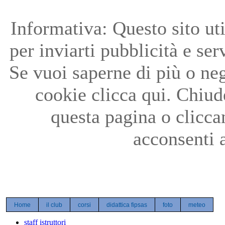
Precedente
Precedente
successivo
successivo
Informativa: Questo sito uti
per inviarti pubblicità e ser
Se vuoi saperne di più o neg
cookie clicca qui. Chiu
questa pagina o clicc
acconsenti a
Home
il club
corsi
didattica fipsas
foto
meteo
staff istruttori