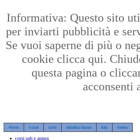
Precedente
Precedente
successivo
successivo
Informativa: Questo sito uti
per inviarti pubblicità e ser
Se vuoi saperne di più o neg
cookie clicca qui. Chiu
questa pagina o clicc
acconsenti a
Home
il club
corsi
didattica fipsas
foto
meteo
corsi sub e apnea