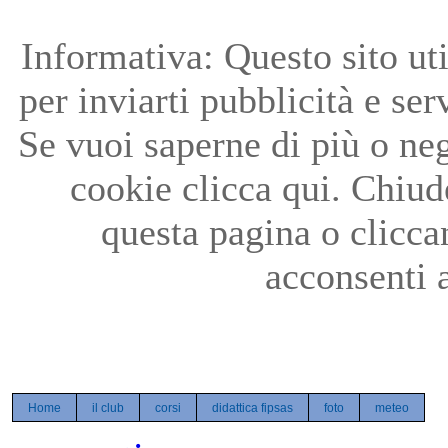
Precedente
Precedente
successivo
successivo
Informativa: Questo sito uti
per inviarti pubblicità e ser
Se vuoi saperne di più o neg
cookie clicca qui. Chiu
questa pagina o clicc
acconsenti a
Home
il club
corsi
didattica fipsas
foto
meteo